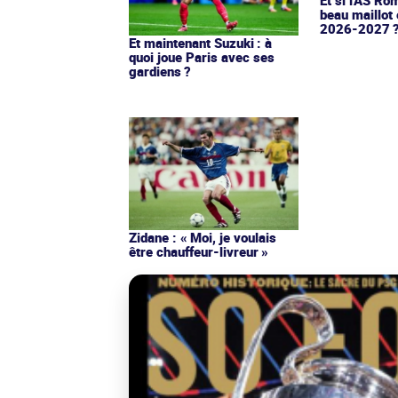
Et si l'AS Ro
beau maillot 
2026-2027 
Et maintenant Suzuki : à
quoi joue Paris avec ses
gardiens ?
Zidane : « Moi, je voulais
être chauffeur-livreur »