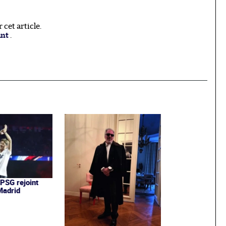
cet article.
ant
.
 PSG rejoint
 Madrid