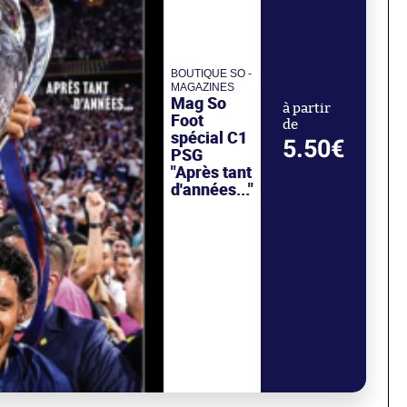
BOUTIQUE SO -
MAGAZINES
Mag So
à partir
Foot
de
spécial C1
5.50€
PSG
"Après tant
d'années..."