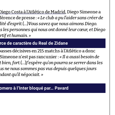
 Diego Costa à l’Atlético de Madrid
, Diego Simeone a
férence de presse :
« Le club a pu l’aider sans créer de
té d’esprit.
(…)
Vous savez que nous aimons Diego.
 les personnes qui nous ont donné leur cœur, et Diego
rtif et humain. »
rce de caractère du Real de Zidane
 passes décisives en 215 matchs à l’Atlético a donc
 Simeone n’est pas rancunier :
« Il a aussi besoin de
 bien, fort.
(…)
J’espère qu’on pourra se serrer dans les
ous ne nous sommes pas vus depuis quelques jours
ndant qu’il négociait. »
Romero à l’Inter bloqué par… Pavard