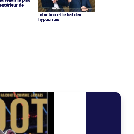
ma tenait le plus
extérieur de
?
Infantino et le bal des
hypocrites