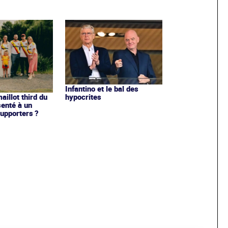
Infantino et le bal des
hypocrites
illot third du
enté à un
upporters ?