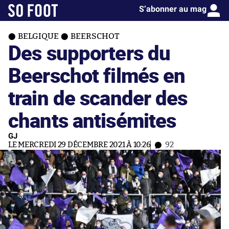
S’abonner au mag
BELGIQUE
BEERSCHOT
Des supporters du
Beerschot filmés en
train de scander des
chants antisémites
GJ
LE MERCREDI 29 DÉCEMBRE 2021 À 10:26
92