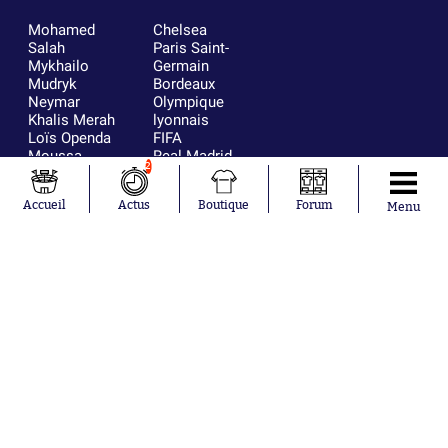
Mohamed
Chelsea
Salah
Paris Saint-
Mykhailo
Germain
Mudryk
Bordeaux
Neymar
Olympique
Khalis Merah
lyonnais
Loïs Openda
FIFA
Moussa
Real Madrid
2
Niakhaté
RC Strasbourg
Nicolás
AC Milan
Accueil
Actus
Boutique
Forum
Tagliafico
France
Menu
Pavel Šulc
RC Lens
Josh Maja
Gauthier Hein