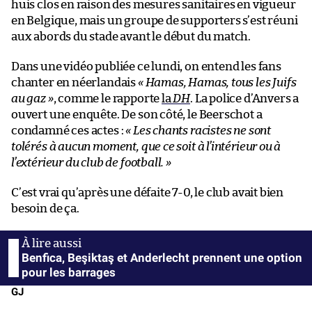
huis clos en raison des mesures sanitaires en vigueur
en Belgique, mais un groupe de supporters s’est réuni
aux abords du stade avant le début du match.
Dans une vidéo publiée ce lundi, on entend les fans
chanter en néerlandais
« Hamas, Hamas, tous les Juifs
au gaz »
, comme le rapporte
la
DH
. La police d’Anvers a
ouvert une enquête. De son côté, le Beerschot a
condamné ces actes :
« Les chants racistes ne sont
tolérés à aucun moment, que ce soit à l’intérieur ou à
l’extérieur du club de football. »
C’est vrai qu’après une défaite 7-0, le club avait bien
besoin de ça.
Benfica, Beşiktaş et Anderlecht prennent une option
pour les barrages
GJ