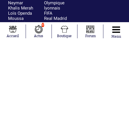
Neymar
Olympique
Khalis Merah
lyonnais
Loïs Openda
FIFA
Moussa
Real Madrid
Niakhaté
RC Strasbourg
10
Nicolás
AC Milan
Tagliafico
France
Accueil
Actus
Boutique
Forum
Menu
Pavel Šulc
RC Lens
Josh Maja
Gauthier Hein