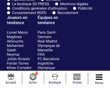
La boutique SO PRESS
Mentions légales
Conditions générales d'utilisation
Publicité
Consentement RGPD
Recrutement
Joueurs en
Équipes en
tendance
tendance
Lionel Messi
Paris Saint-
Maghnes
Germain
Akliouche
Real Madrid
Mohamed
Olympique de
Salah
Marseille
Neymar
FIFA
Julián Álvarez
FC Barcelone
Ferrán Torres
Argentine
Kilian Corredor
Olympique
Franco
lyonnais
10
Mastantuono
AS Monaco
Orel Mangala
RC Strasbourg
Accueil
Actus
Boutique
Forum
Menu
Rio Mavuba
Trabzonspor