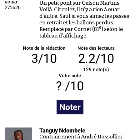
Un petit pont sur Gelson Martins.
Voilà. Circulez, il n’y a rien à ouar
d’autre. Sauf si vous aimez les passes
en retrait et les ballons perdus.
e
Remplacé par Cornet (81
) selon le
tableau d’affichage.
Note de la rédaction
Note des lecteurs
3/10
2.2/10
129
note(s)
Votre note
/10
Noter
Tanguy Ndombele
Contrairement à André Dussollier