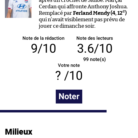
après un crochet de Sidibé. Marçal
Cerdan qui affronte Anthony Joshua.
e
Remplacé par
Ferland Mendy (4, 12
)
qui n’avait visiblement pas prévu de
jouer ce dimanche soir.
Note de la rédaction
Note des lecteurs
9/10
3.6/10
99
note(s)
Votre note
/10
Noter
Milieux