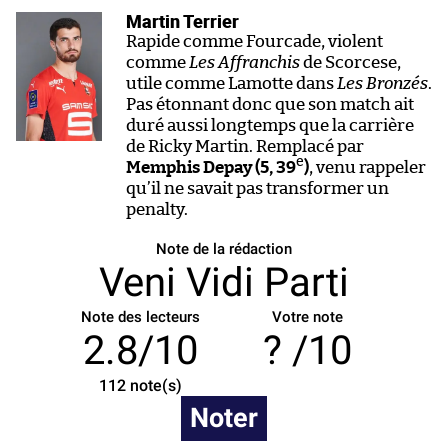
Martin Terrier
Rapide comme Fourcade, violent
comme
Les Affranchis
de Scorcese,
utile comme Lamotte dans
Les Bronzés
.
Pas étonnant donc que son match ait
duré aussi longtemps que la carrière
de Ricky Martin. Remplacé par
e
Memphis Depay (5, 39
)
, venu rappeler
qu’il ne savait pas transformer un
penalty.
Note de la rédaction
Veni Vidi Parti
Note des lecteurs
Votre note
2.8/10
/10
112
note(s)
Noter