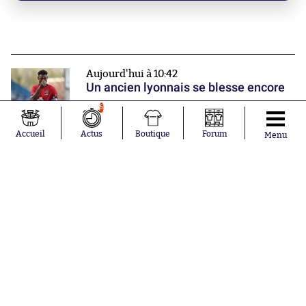
Aujourd'hui à 10:42
Un ancien lyonnais se blesse encore
6
Accueil
Actus
Boutique
Forum
Menu
Aujourd'hui à 10:23
Messi a été menacé par des attentats
à la bombe au Mondial
Mercato
Liverpool se renforce en défense
Donner une note
Nos partenaires
0
1
2
3
4
5
6