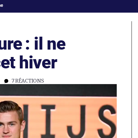
ne
re : il ne
et hiver
7
RÉACTIONS