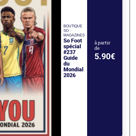
BOUTIQUE
SO -
MAGAZINES
So Foot
à partir
spécial
de
#237
5.90€
Guide
du
Mondial
2026