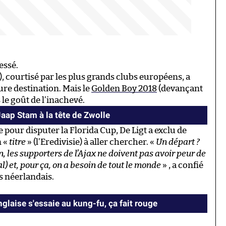
essé.
s), courtisé par les plus grands clubs européens, a
re destination. Mais le
Golden Boy 2018
(devançant
e goût de l’inachevé.
Jaap Stam à la tête de Zwolle
pour disputer la Florida Cup, De Ligt a exclu de
n «
titre
» (l’Eredivisie) à aller chercher. «
Un départ ?
n, les supporters de l’Ajax ne doivent pas avoir peur de
l) et, pour ça, on a besoin de tout le monde
» , a confié
s néerlandais.
glaise s'essaie au kung-fu, ça fait rouge