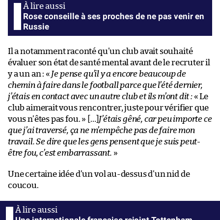
Rose conseille à ses proches de ne pas venir en
Russie
Il a notamment raconté qu’un club avait souhaité
évaluer son état de santé mental avant de le recruter il
y a un an : «
Je pense qu’il y a encore beaucoup de
chemin à faire dans le football parce que l’été dernier,
j’étais en contact avec un autre club et ils m’ont dit :
« Le
club aimerait vous rencontrer, juste pour vérifier que
vous n’êtes pas fou. »
[…]
J’étais gêné, car peu importe ce
que j’ai traversé, ça ne m’empêche pas de faire mon
travail. Se dire que les gens pensent que je suis peut-
être fou, c’est embarrassant.
»
Une certaine idée d’un vol au-dessus d’un nid de
coucou.
Une internationale française rejoint Tottenham