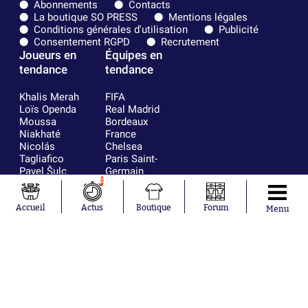
Abonnements
Contacts
La boutique SO PRESS
Mentions légales
Conditions générales d'utilisation
Publicité
Consentement RGPD
Recrutement
Joueurs en
Équipes en
tendance
tendance
Khalis Merah
FIFA
Loïs Openda
Real Madrid
Moussa
Bordeaux
Niakhaté
France
Nicolás
Chelsea
Tagliafico
Paris Saint-
Pavel Šulc
Germain
Gauthier Hein
Olympique
1
Lionel Messi
lyonnais
Gonzalo
AC Milan
Accueil
Actus
Boutique
Forum
Menu
García Torres
RC Strasbourg
Gio Reyna
RC Lens
Leandro
Paredes