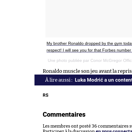
My brother Ronaldo dropped by the gym today
respect! I will see you for that Forbes numbe
Une photo publiée par Conor McGregor Offic
Ronaldo muscle son jeu avant la repris
Luka Modrić a un conte
RS
Commentaires
Les membres ont posté 36 commentaires sur
Participez à la discussion
en vous connect