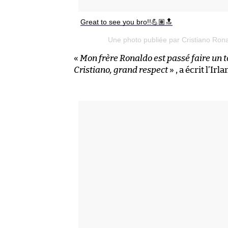
Great to see you bro!!💪🏽🔝
Une photo publiée par Cristiano Rona
«
Mon frère Ronaldo est passé faire un 
Cristiano, grand respect
» , a écrit l’Irl