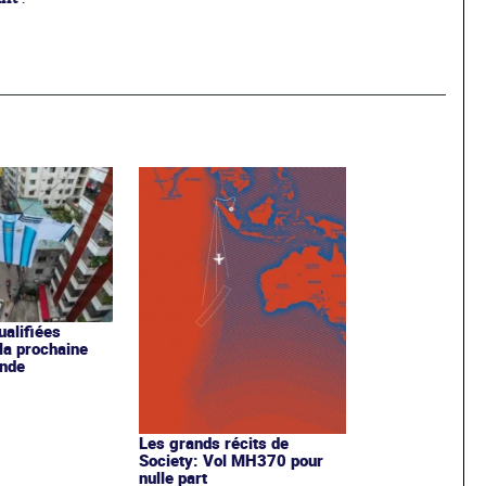
ualifiées
 la prochaine
nde
Les grands récits de
Society: Vol MH370 pour
nulle part