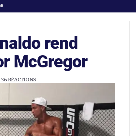
ne
onaldo rend
nor McGregor
36
RÉACTIONS