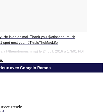
! He is an animal. Thank you @cristiano, much
r 1 spot next year. #ThisIsTheMacLife
ial (@thenotoriousmma) le 24 Juil. 2016 à 17h01 PDT
e.
ntieux avec Gonçalo Ramos
 cet article.
ant
.