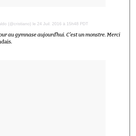
ldo (@cristiano) le 24 Juil. 2016 à 15h48 PDT
tour au gymnase aujourd’hui. C’est un monstre. Merci
andais.