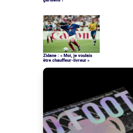
Zidane : « Moi, je voulais
être chauffeur-livreur »