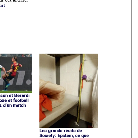
 cet article.
ant
.
sson et Berardi
xe et football
s d’un match
Les grands récits de
Society: Epstein, ce que