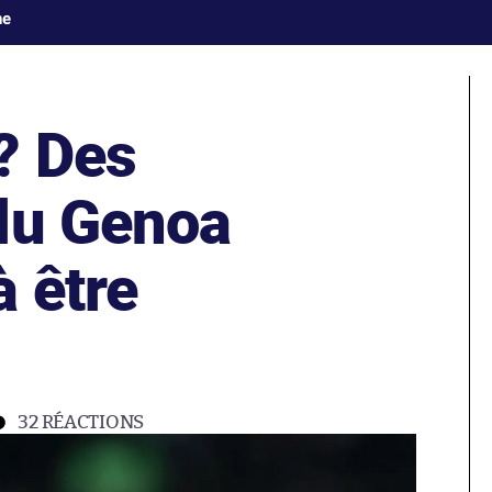
ne
? Des
du Genoa
 être
32
RÉACTIONS