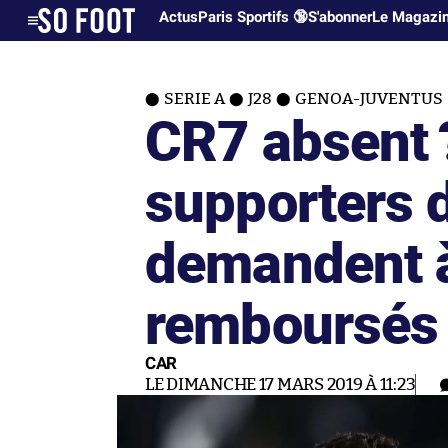
Actus
Paris Sportifs 🔞
S'abonner
Le Magazi
SERIE A
J28
GENOA-JUVENTUS
CR7 absent 
supporters 
demandent à
remboursés
CAR
LE DIMANCHE 17 MARS 2019 À 11:23