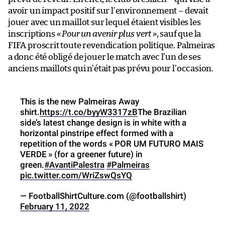
avoir un impact positif sur l’environnement – devait
jouer avec un maillot sur lequel étaient visibles les
inscriptions
« Pour un avenir plus vert »
, sauf que la
FIFA proscrit toute revendication politique. Palmeiras
a donc été obligé de jouer le match avec l’un de ses
anciens maillots qui n’était pas prévu pour l’occasion.
This is the new Palmeiras Away
shirt.
https://t.co/byyW3317zB
The Brazilian
side’s latest change design is in white with a
horizontal pinstripe effect formed with a
repetition of the words « POR UM FUTURO MAIS
VERDE » (for a greener future) in
green.
#AvantiPalestra
#Palmeiras
pic.twitter.com/WriZswQsYQ
— FootballShirtCulture.com (@footballshirt)
February 11, 2022