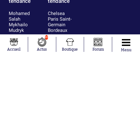
tendance
tendance
Mohamed
Chelsea
Salah
Paris Saint-
Mykhailo
Germain
Mudryk
Bordeaux
Neymar
Olympique
10
Khalis Merah
lyonnais
Loïs Openda
FIFA
Accueil
Actus
Boutique
Forum
Menu
Moussa
Real Madrid
Niakhaté
RC Strasbourg
Nicolás
AC Milan
Tagliafico
France
Pavel Šulc
RC Lens
Josh Maja
Gauthier Hein