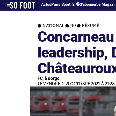
Actus
Paris Sportifs 🔞
S'abonner
Le Magazi
NATIONAL
J10
RÉSUMÉ
Concarneau 
leadership,
Châteauroux
FC, à Borgo
LE VENDREDI 21 OCTOBRE 2022 À 21:28