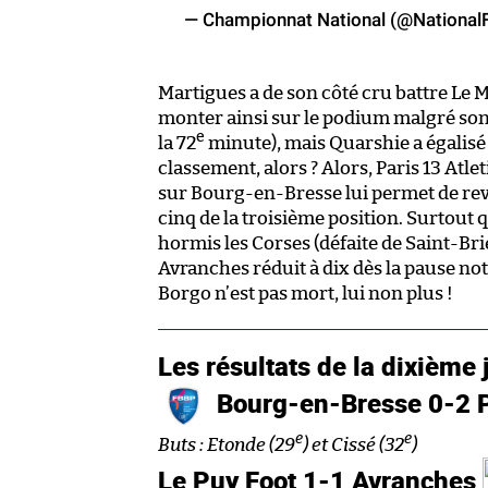
— Championnat National (@National
Martigues a de son côté cru battre Le M
monter ainsi sur le podium malgré son
e
la 72
minute), mais Quarshie a égalisé s
classement, alors ? Alors, Paris 13 Atlet
sur Bourg-en-Bresse lui permet de reve
cinq de la troisième position. Surtout
hormis les Corses (défaite de Saint-Br
Avranches réduit à dix dès la pause no
Borgo n’est pas mort, lui non plus !
Les résultats de la dixième 
Bourg-en-Bresse 0-2 Pa
e
e
Buts : Etonde (29
) et Cissé (32
)
Le Puy Foot 1-1 Avranches