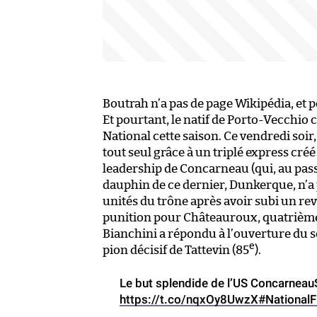
Boutrah n’a pas de page Wikipédia, et 
Et pourtant, le natif de Porto-Vecchio 
National cette saison. Ce vendredi soir,
tout seul grâce à un triplé express cré
leadership de Concarneau (qui, au passa
dauphin de ce dernier, Dunkerque, n’a p
unités du trône après avoir subi un r
punition pour Châteauroux, quatrième 
Bianchini a répondu à l’ouverture du 
e
pion décisif de Tattevin (85
).
Le but splendide de l’US ConcarneauS
https://t.co/nqxOy8UwzX
#National