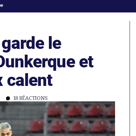
ne
garde le
 Dunkerque et
 calent
18
RÉACTIONS