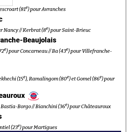
e
Lescroart (81
) pour Avranches
c
e
ur Nancy // Kerbrat (8
) pour Saint-Brieuc
ranche-Beaujolais
e
e
72
) pour Concarneau // Ba (43
) pour Villefranche-
e
e
e
ekhechi (15
), Ramalingom (80
) et Gomel (86
) pour
teauroux
e
 Bastia-Borgo // Bianchini (36
) pour Châteauroux
s
e
ntiel (23
) pour Martigues