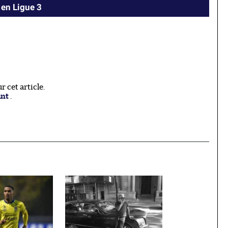
 en Ligue 3
 cet article.
ant
.