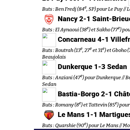
e
Buts : Ben Fredj (84
, SP) pour Le Puy // 
Nancy 2-1 Saint-Brieu
e
e
Buts : El Aynaoui (38
) et Sakho (77
) po
Concarneau 4-1 Villef
e
e
e
Buts : Boutrah (13
, 27
et 31
) et Gboho (
Beaujolais
Dunkerque 1-3 Sedan
e
Buts : Anziani (47
) pour Dunkerque // B
Sedan
Bastia-Borgo 2-1 Châ
e
e
Buts : Romany (8
) et Tattevin (85
) pour
Le Mans 1-1 Martigue
e
Buts : Quarshie (90
) pour Le Mans // Mo