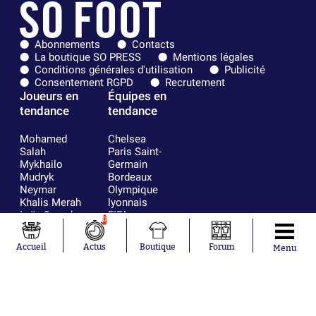
Abonnements
Contacts
La boutique SO PRESS
Mentions légales
Conditions générales d'utilisation
Publicité
Consentement RGPD
Recrutement
Joueurs en
Équipes en
tendance
tendance
Mohamed
Chelsea
Salah
Paris Saint-
Mykhailo
Germain
Mudryk
Bordeaux
Neymar
Olympique
Khalis Merah
lyonnais
Loïs Openda
FIFA
0
Moussa
Real Madrid
Niakhaté
RC Strasbourg
Accueil
Actus
Boutique
Forum
Menu
Nicolás
AC Milan
Tagliafico
France
Pavel Šulc
RC Lens
Josh Maja
Gauthier Hein