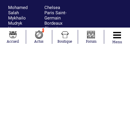
Mohamed
Chelsea
Salah
Paris Saint-
Mykhailo
Germain
Mudryk
Bordeaux
Neymar
Olympique
2
Khalis Merah
lyonnais
Loïs Openda
FIFA
Accueil
Actus
Boutique
Forum
Menu
Moussa
Real Madrid
Niakhaté
RC Strasbourg
Nicolás
AC Milan
Tagliafico
France
Pavel Šulc
RC Lens
Josh Maja
Gauthier Hein