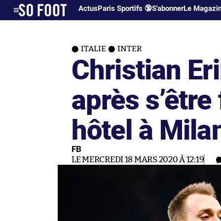
Actus
Paris Sportifs 🔞
S'abonner
Le Magazi
ITALIE
INTER
Christian Er
après s’être 
hôtel à Mila
FB
LE MERCREDI 18 MARS 2020 À 12:19