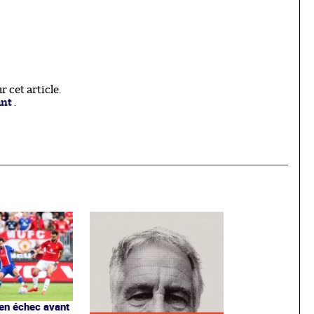
 cet article.
ant
.
en échec avant