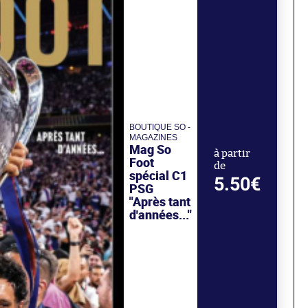
BOUTIQUE SO -
MAGAZINES
Mag So
à partir
Foot
de
spécial C1
5.50€
PSG
"Après tant
d'années..."