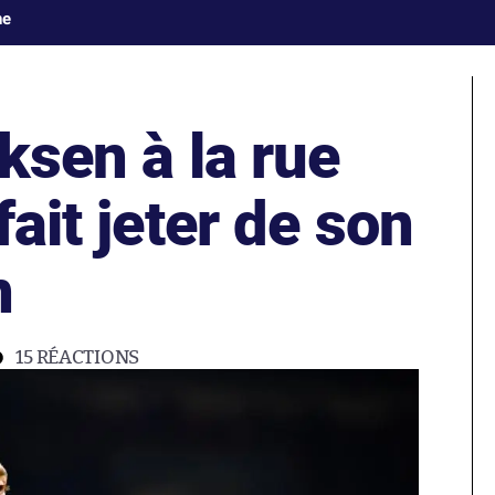
ne
iksen à la rue
fait jeter de son
n
15
RÉACTIONS