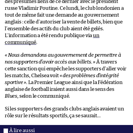
des présumés liens de ce dernier avec le président
russe Vladimir Poutine. Ce lundi, le club londonien a
tout de même fait une demande au gouvernement
anglais : celle d’autoriser la vente de billets, bien que
l’ensemble des actifs du club aient été gelés.
L’information a été rendu publique via
un
communiqué
.
« Nous demandons au gouvernement de permettre à
nos supporters d’avoir accès aux billets. »
À travers
cette sanction qui empêche les supporters d’aller voir
les matchs, Chelsea voit
« des problèmes d’intégrité
sportive »
. La Premier League ainsi que la Fédération
anglaise de football iraient aussi dans le sens des
Blues
, selon le communiqué.
Si les supporters des grands clubs anglais avaient un
rôle sur le résultats sportifs, ça se saurait…