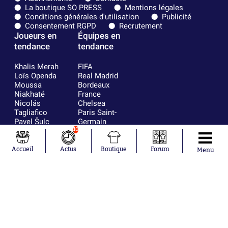
La boutique SO PRESS
Mentions légales
Conditions générales d'utilisation
Publicité
Consentement RGPD
Recrutement
Joueurs en
Équipes en
tendance
tendance
Khalis Merah
FIFA
Loïs Openda
Real Madrid
Moussa
Bordeaux
Niakhaté
France
Nicolás
Chelsea
Tagliafico
Paris Saint-
Pavel Šulc
Germain
Gauthier Hein
Olympique
10
Lionel Messi
lyonnais
Gonzalo
AC Milan
Accueil
Actus
Boutique
Forum
Menu
García Torres
RC Strasbourg
Gio Reyna
RC Lens
Leandro
Paredes