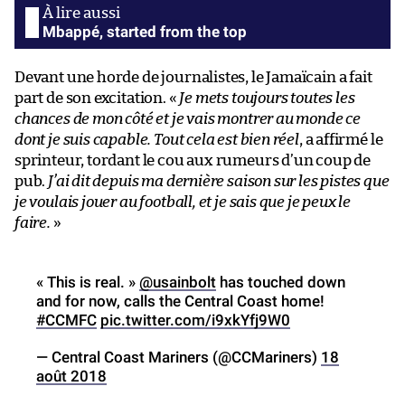
Mbappé, started from the top
Devant une horde de journalistes, le Jamaïcain a fait
part de son excitation. «
Je mets toujours toutes les
chances de mon côté et je vais montrer au monde ce
dont je suis capable. Tout cela est bien réel
, a affirmé le
sprinteur, tordant le cou aux rumeurs d’un coup de
pub.
J’ai dit depuis ma dernière saison sur les pistes que
je voulais jouer au football, et je sais que je peux le
faire.
»
« This is real. »
@usainbolt
has touched down
and for now, calls the Central Coast home!
#CCMFC
pic.twitter.com/i9xkYfj9W0
— Central Coast Mariners (@CCMariners)
18
août 2018