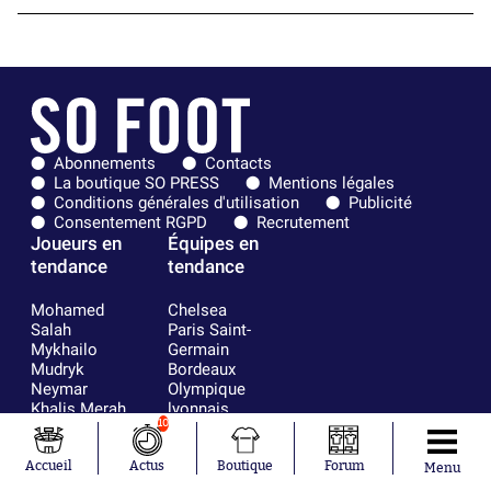
Abonnements
Contacts
La boutique SO PRESS
Mentions légales
Conditions générales d'utilisation
Publicité
Consentement RGPD
Recrutement
Joueurs en
Équipes en
tendance
tendance
Mohamed
Chelsea
Salah
Paris Saint-
Mykhailo
Germain
Mudryk
Bordeaux
Neymar
Olympique
Khalis Merah
lyonnais
10
Loïs Openda
FIFA
Moussa
Real Madrid
Niakhaté
RC Strasbourg
Accueil
Actus
Boutique
Forum
Menu
Nicolás
AC Milan