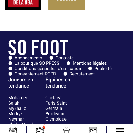
Abonnements
Contacts
La boutique SO PRESS
Mentions légales
Conditions générales d'utilisation
Publicité
Consentement RGPD
Recrutement
Joueurs en
Équipes en
tendance
tendance
Mohamed
Chelsea
Salah
Paris Saint-
Mykhailo
Germain
Mudryk
Bordeaux
Neymar
Olympique
Khalis Merah
lyonnais
7
Loïs Openda
FIFA