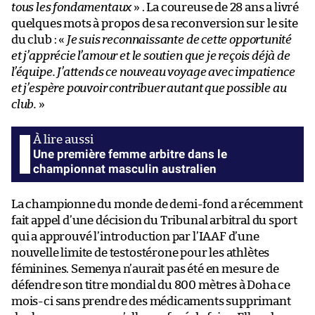
tous les fondamentaux
» . La coureuse de 28 ans a livré
quelques mots à propos de sa reconversion sur le site
du club : «
Je suis reconnaissante de cette opportunité
et j’apprécie l’amour et le soutien que je reçois déjà de
l’équipe. J’attends ce nouveau voyage avec impatience
et j’espère pouvoir contribuer autant que possible au
club.
»
Une première femme arbitre dans le
championnat masculin australien
La championne du monde de demi-fond a récemment
fait appel d’une décision du Tribunal arbitral du sport
qui a approuvé l’introduction par l’IAAF d’une
nouvelle limite de testostérone pour les athlètes
féminines. Semenya n’aurait pas été en mesure de
défendre son titre mondial du 800 mètres à Doha ce
mois-ci sans prendre des médicaments supprimant