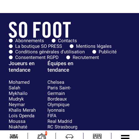
Abonnements
Contacts
La boutique SO PRESS
Mentions légales
Conditions générales d'utilisation
Publicité
Consentement RGPD
Recrutement
Joueurs en
Équipes en
tendance
tendance
Mohamed
Chelsea
Salah
Paris Saint-
Mykhailo
Germain
Mudryk
Bordeaux
Neymar
Olympique
Khalis Merah
lyonnais
Loïs Openda
FIFA
Moussa
Real Madrid
Niakhaté
RC Strasbourg
Nicolás
AC Milan
3
Tagliafico
France