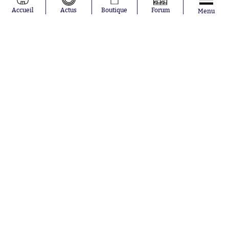
Pavel Šulc
RC Lens
Accueil
Actus
Boutique
Forum
Menu
Josh Maja
Gauthier Hein