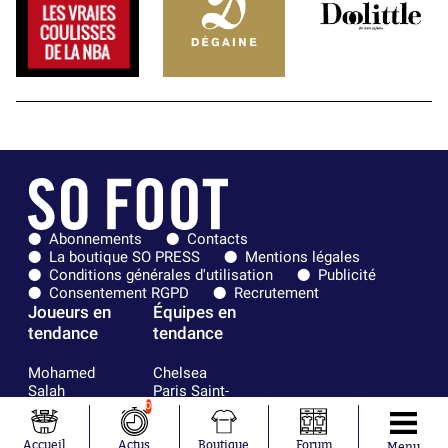
Abonnements
Contacts
La boutique SO PRESS
Mentions légales
Conditions générales d'utilisation
Publicité
Consentement RGPD
Recrutement
Joueurs en
Équipes en
tendance
tendance
Mohamed
Chelsea
Salah
Paris Saint-
Mykhailo
Germain
0
Mudryk
Bordeaux
Neymar
Olympique
Accueil
Actus
Boutique
Forum
Menu