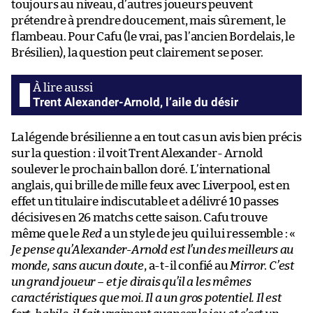
toujours au niveau, d’autres joueurs peuvent
prétendre à prendre doucement, mais sûrement, le
flambeau. Pour Cafu (le vrai, pas l’ancien Bordelais, le
Brésilien), la question peut clairement se poser.
Trent Alexander-Arnold, l’aile du désir
La légende brésilienne a en tout cas un avis bien précis
sur la question : il voit Trent Alexander- Arnold
soulever le prochain ballon doré. L’international
anglais, qui brille de mille feux avec Liverpool, est en
effet un titulaire indiscutable et a délivré 10 passes
décisives en 26 matchs cette saison. Cafu trouve
même que le
Red
a un style de jeu qui lui ressemble : «
Je pense qu’Alexander-Arnold est l’un des meilleurs au
monde, sans aucun doute
, a-t-il confié au
Mirror
.
C’est
un grand joueur – et je dirais qu’il a les mêmes
caractéristiques que moi. Il a un gros potentiel. Il est