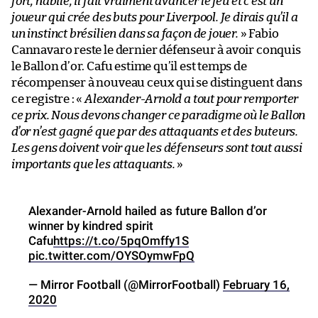
fort, habile, il fait vraiment avancer le jeu et c’est un
joueur qui crée des buts pour Liverpool. Je dirais qu’il a
un instinct brésilien dans sa façon de jouer.
» Fabio
Cannavaro reste le dernier défenseur à avoir conquis
le Ballon d’or. Cafu estime qu’il est temps de
récompenser à nouveau ceux qui se distinguent dans
ce registre : «
Alexander-Arnold a tout pour remporter
ce prix. Nous devons changer ce paradigme où le Ballon
d’or n’est gagné que par des attaquants et des buteurs.
Les gens doivent voir que les défenseurs sont tout aussi
importants que les attaquants.
»
Alexander-Arnold hailed as future Ballon d’or
winner by kindred spirit
Cafu
https://t.co/5pqOmffy1S
pic.twitter.com/OYSOymwFpQ
— Mirror Football (@MirrorFootball)
February 16,
2020