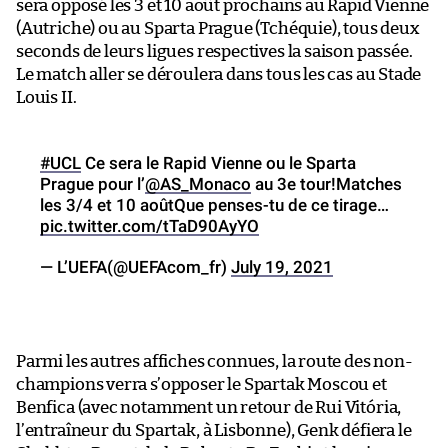
sera opposé les 3 et 10 août prochains au Rapid Vienne
(Autriche) ou au Sparta Prague (Tchéquie), tous deux
seconds de leurs ligues respectives la saison passée.
Le match aller se déroulera dans tous les cas au Stade
Louis II.
#UCL
Ce sera le Rapid Vienne ou le Sparta
Prague pour l’
@AS_Monaco
au 3e tour!Matches
les 3/4 et 10 aoûtQue penses-tu de ce tirage…
pic.twitter.com/tTaD90AyYO
— L’UEFA(@UEFAcom_fr)
July 19, 2021
Parmi les autres affiches connues, la route des non-
champions verra s’opposer le Spartak Moscou et
Benfica (avec notamment un retour de Rui Vitória,
l’entraîneur du Spartak, à Lisbonne), Genk défiera le