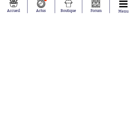
Loïs Openda
FIFA
Moussa
Real Madrid
Accueil
Actus
Boutique
Forum
Menu
Niakhaté
RC Strasbourg
Nicolás
AC Milan
Tagliafico
France
Pavel Šulc
RC Lens
Josh Maja
Gauthier Hein