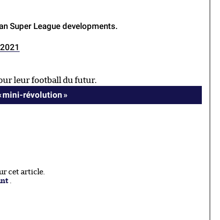
ean Super League developments.
, 2021
ur leur football du futur.
« mini-révolution »
 cet article.
ant
.