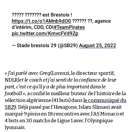
????? ??????? est Brestois !
https://t.co/o1AMnb9dO0
?????? ??, agence
d’intérim, CDD, CDI
#TeamPirates
pic.twitter.com/KmvcFVd9Zp
— Stade brestois 29 (@SB29)
August 25, 2022
« J’ai parlé avec Greg
(Lorenzi, le directeur sportif,
NDLR)
et le coach et j’ai senti de la confiance de leur
part, c’est ce qu’il y a de plus important dans le
football »
, a confié le meilleur buteur de l’histoire de la
sélection algérienne (41 buts) dans
le communiqué du
SB29
. Déjà passé par l’Hexagone, Islam Slimani avait
marqué 9 pions en 18 rencontres avec l’AS Monaco et
4 buts en 30 matchs de Ligue 1 avec l’Olympique
lyonnais.