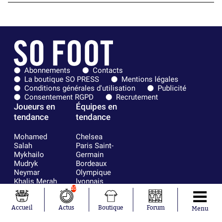
Abonnements
Contacts
La boutique SO PRESS
Mentions légales
Conditions générales d'utilisation
Publicité
Consentement RGPD
Recrutement
Joueurs en
Équipes en
tendance
tendance
Mohamed
Chelsea
Salah
Paris Saint-
Mykhailo
Germain
Mudryk
Bordeaux
Neymar
Olympique
Khalis Merah
lyonnais
Loïs Openda
FIFA
10
Moussa
Real Madrid
Niakhaté
RC Strasbourg
Accueil
Actus
Boutique
Forum
Menu
Nicolás
AC Milan