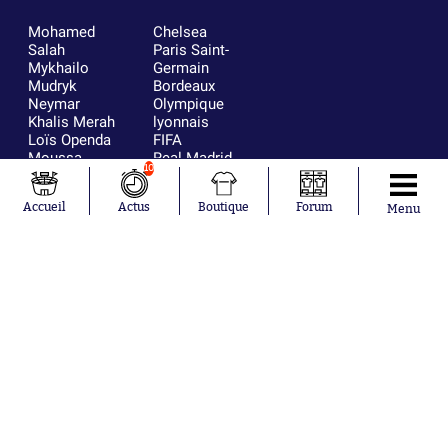
Mohamed
Chelsea
Salah
Paris Saint-
Mykhailo
Germain
Mudryk
Bordeaux
Neymar
Olympique
Khalis Merah
lyonnais
Loïs Openda
FIFA
Moussa
Real Madrid
10
Niakhaté
RC Strasbourg
Nicolás
AC Milan
Accueil
Actus
Boutique
Forum
Menu
Tagliafico
France
Pavel Šulc
RC Lens
Josh Maja
Gauthier Hein