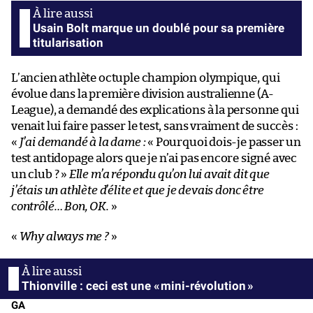
Usain Bolt marque un doublé pour sa première
titularisation
L’ancien athlète octuple champion olympique, qui
évolue dans la première division australienne (A-
League), a demandé des explications à la personne qui
venait lui faire passer le test, sans vraiment de succès :
«
J’ai demandé à la dame :
« Pourquoi dois-je passer un
test antidopage alors que je n’ai pas encore signé avec
un club ? »
Elle m’a répondu qu’on lui avait dit que
j’étais un athlète d’élite et que je devais donc être
contrôlé… Bon, OK.
»
«
Why always me ?
»
Thionville : ceci est une « mini-révolution »
GA