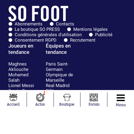
Abonnements
Contacts
La boutique SO PRESS
Mentions légales
Conditions générales d'utilisation
Publicité
Consentement RGPD
Recrutement
Joueurs en
Équipes en
tendance
tendance
Maghnes
Paris Saint-
Akliouche
Germain
Mohamed
Olympique de
Salah
Marseille
Lionel Messi
Real Madrid
Ferrán Torres
FIFA
1
Kilian Corredor
Olympique
Franco
lyonnais
Accueil
Actus
Boutique
Forum
Menu
Mastantuono
AS Monaco
Orel Mangala
FC Barcelone
Rio Mavuba
Argentine
Rodri
RC Strasbourg
Mika Godts
Trabzonspor