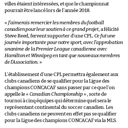
villes étaient intéressées, et que le championnat
pourrait être lancé lors de l’année 2018.
«
J’aimerais remercier les membres du football
canadien pour leur soutien à ce grand projet
, a félicité
Steve Reed, fervent supporter d’une CPL.
Ce fut une
journée importante pour notre sport, avec l’approbation
unanime de la Premier League canadienne avec
Hamilton et Winnipeg en tant que nouveaux membres
de l’Association.
»
L’établissement d’une CPL permettra également aux
clubs canadiens de se qualifier pour la Ligue des
champions CONCACAF sans passer par ce que l’on
appelle le «
Canadian Championship
» , sorte de
tournoi à cinq équipes qui détermine quel sera le
représentant continental du soccer canadien. Les
clubs canadiens ne peuvent en effet pas se qualifier
pour la Ligue des champions CONCACAF via la MLS.