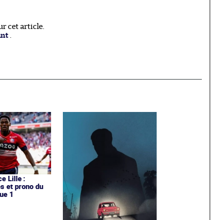
 cet article.
ant
.
e Lille :
es et prono du
ue 1