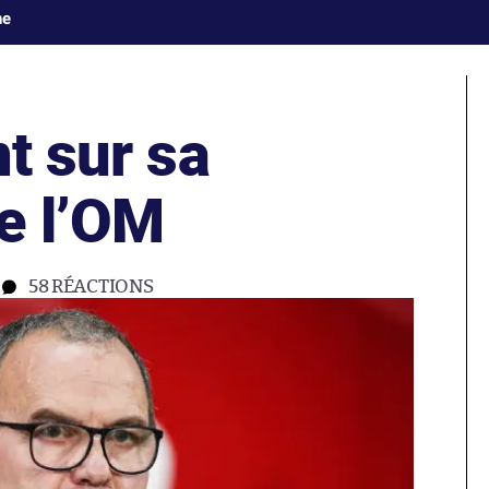
ne
nt sur sa
e l’OM
58
RÉACTIONS