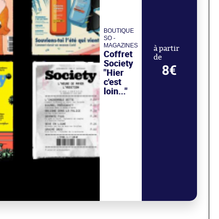
BOUTIQUE
SO -
MAGAZINES
à partir
Coffret
de
Society
8€
"Hier
c'est
loin..."