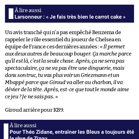
Larsonneur : « Je fais très bien le carrot cake »
Un avis tranché qui n’a pas empêché Benzema de
rappeler le rôle essentiel du joueur de Chelsea en
équipe de France ces dernières années : «
Il permet
aux deux autres de beaucoup bouger. Ça marche parce
qu’il est là, c’est la seule chose. Après, ça ne sera pas
spectaculaire, ça ne va pas être une dinguerie, mais
dans son truc, tu vas plus voir un Griezmann et un
Mbappé parce que Giroud va aller au charbon, il va
dévier de la tête. Après, est-ce que tout le monde aime
ce jeu ? Je ne sais pas.
»
Giroud arrière pour KB9.
Pour Théo Zidane, entraîner les Bleus a toujours été
le rêve de Zizou