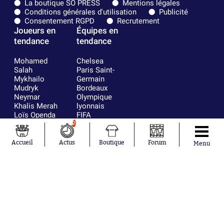
La boutique SO PRESS
Mentions légales
Conditions générales d'utilisation
Publicité
Consentement RGPD
Recrutement
Joueurs en
Équipes en
tendance
tendance
Mohamed
Chelsea
Salah
Paris Saint-
Mykhailo
Germain
Mudryk
Bordeaux
Neymar
Olympique
Khalis Merah
lyonnais
Loïs Openda
FIFA
Moussa
Real Madrid
2
Niakhaté
RC Strasbourg
Nicolás
AC Milan
Accueil
Actus
Boutique
Forum
Menu
Tagliafico
France
Pavel Šulc
RC Lens
Josh Maja
Gauthier Hein