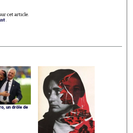
r cet article.
ant
.
o, un drôle de