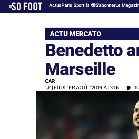
Actus
Paris Sportifs 🔞
S'abonner
Le Magazi
ACTU MERCATO
Benedetto ar
Marseille
CAR
LE JEUDI 1ER AOÛT 2019 À 13:16
1