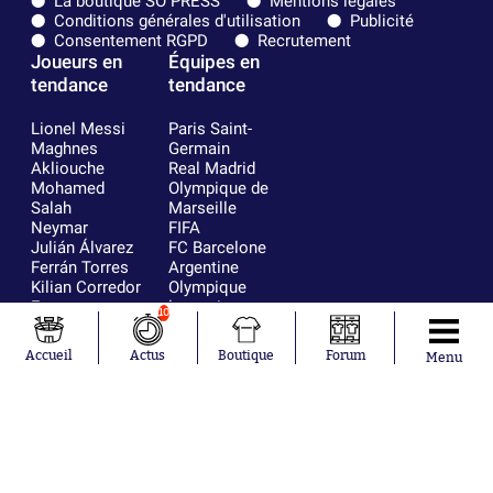
La boutique SO PRESS
Mentions légales
Conditions générales d'utilisation
Publicité
Consentement RGPD
Recrutement
Joueurs en
Équipes en
tendance
tendance
Lionel Messi
Paris Saint-
Maghnes
Germain
Akliouche
Real Madrid
Mohamed
Olympique de
Salah
Marseille
Neymar
FIFA
Julián Álvarez
FC Barcelone
Ferrán Torres
Argentine
Kilian Corredor
Olympique
Franco
lyonnais
10
Mastantuono
AS Monaco
Orel Mangala
RC Strasbourg
Accueil
Actus
Boutique
Forum
Menu
Rio Mavuba
Trabzonspor