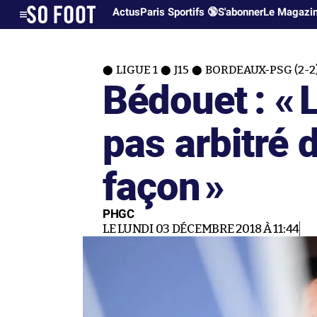
Actus
Paris Sportifs 🔞
S'abonner
Le Magazi
LIGUE 1
J15
BORDEAUX-PSG (2-2
Bédouet : «
L
pas arbitré
façon
»
PHGC
LE LUNDI 03 DÉCEMBRE 2018 À 11:44