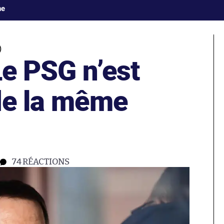
ne
)
e PSG n’est
 de la même
74
RÉACTIONS