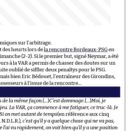
miques sur l’arbitrage.
it des heurts lors de
la rencontre Bordeaux-PSG
en
imanche (2-2). Si le premier but, signé Neymar, a été
urs à la VAR a permis de chasser des doutes sur un
uite oublié de siffler deux penaltys pour le PSG.
mais bien Eric Bédouet, l’entraîneur des Girondins,
assesseurs à l’issue de la rencontre…
s de la même façon.
(…)
C’est dommage.
(…)
Moi, je
-jeu. La VAR, ça commence à me fatiguer, ce truc-là. Je
. Si on met autant de temps
(en référence aux cinq
 N.D.L.R.)
, c’est qu’il y a quelque chose qui ne va pas,
je l’ai vu rapidement, on voit bien qu’il y a une position