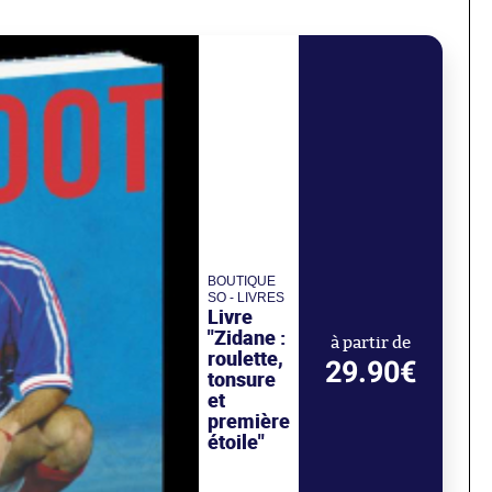
BOUTIQUE
SO - LIVRES
Livre
"Zidane :
à partir de
roulette,
29.90€
tonsure
et
première
étoile"