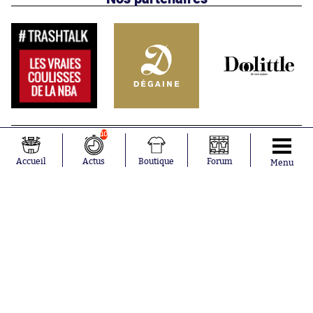
10
Accueil
Actus
Boutique
Forum
Menu
Abonnements
Contacts
La boutique SO PRESS
Mentions légales
Conditions générales d'utilisation
Publicité
Consentement RGPD
Recrutement
Joueurs en
Équipes en
tendance
tendance