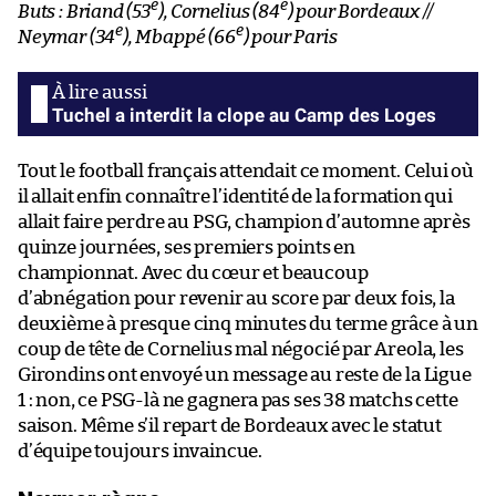
e
e
Buts : Briand (53
), Cornelius (84
) pour Bordeaux //
e
e
Neymar (34
), Mbappé (66
) pour Paris
Tuchel a interdit la clope au Camp des Loges
Tout le football français attendait ce moment. Celui où
il allait enfin connaître l’identité de la formation qui
allait faire perdre au PSG, champion d’automne après
quinze journées, ses premiers points en
championnat. Avec du cœur et beaucoup
d’abnégation pour revenir au score par deux fois, la
deuxième à presque cinq minutes du terme grâce à un
coup de tête de Cornelius mal négocié par Areola, les
Girondins ont envoyé un message au reste de la Ligue
1 : non, ce PSG-là ne gagnera pas ses 38 matchs cette
saison. Même s’il repart de Bordeaux avec le statut
d’équipe toujours invaincue.