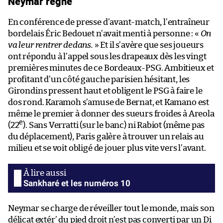
Neymar règne
En conférence de presse d’avant-match, l’entraîneur
bordelais Éric Bedouet n’avait menti à personne : «
On
va leur rentrer dedans.
» Et il s’avère que ses joueurs
ont répondu à l’appel sous les drapeaux dès les vingt
premières minutes de ce Bordeaux-PSG. Ambitieux et
profitant d’un côté gauche parisien hésitant, les
Girondins pressent haut et obligent le PSG à faire le
dos rond. Karamoh s’amuse de Bernat, et Kamano est
même le premier à donner des sueurs froides à Areola
e
(22
). Sans Verratti (sur le banc) ni Rabiot (même pas
du déplacement), Paris galère à trouver un relais au
milieu et se voit obligé de jouer plus vite vers l’avant.
Sankharé et les numéros 10
Neymar se charge de réveiller tout le monde, mais son
délicat extér’ du pied droit n’est pas converti par un Di