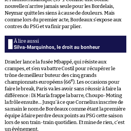
nouvelle n’arrive jamais seule pour les Bordelais,
Neymar quitte les siens à cause de douleurs. Mais
comme lors du premier acte, Bordeaux s’expose aux
contres du PSG et va finir par plier.
Silva-Marquinhos, le droit au bonheur
Draxler lance la fusée Mbappé, qui résiste aux
crampes, et s’en va battre Costil pour récupérer le
trône de meilleur buteur des cinq grands
e
championnats européens (66
). Les occasions pour
faire le break, Paris va les avoir sans réussir à faire la
différence : Di María frappe la barre, Choupo-Moting
la frôle ensuite… Jusqu’à ce que Cornelius inscrive de
sa main le nom de Bordeaux comme étant la première
équipe à faire perdre deux points au PSG cette saison
lors de son train-train quotidien. Et mine de rien, c’est
un événement.