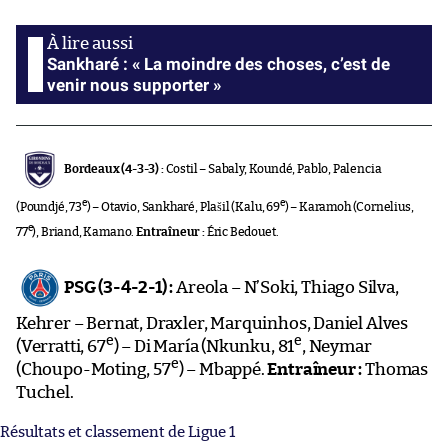
Sankharé : « La moindre des choses, c’est de
venir nous supporter »
Bordeaux (4-3-3) :
Costil – Sabaly, Koundé, Pablo, Palencia
e
e
(Poundjé, 73
) – Otavio, Sankharé, Plašil (Kalu, 69
) – Karamoh (Cornelius,
e
77
), Briand, Kamano.
Entraîneur :
Éric Bedouet.
PSG (3-4-2-1) :
Areola – N’Soki, Thiago Silva,
Kehrer – Bernat, Draxler, Marquinhos, Daniel Alves
e
e
(Verratti, 67
) – Di María (Nkunku, 81
, Neymar
e
(Choupo-Moting, 57
) – Mbappé.
Entraîneur :
Thomas
Tuchel.
Résultats et classement de Ligue 1