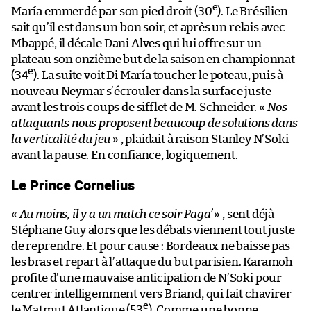
e
María emmerdé par son pied droit (30
). Le Brésilien
sait qu’il est dans un bon soir, et après un relais avec
Mbappé, il décale Dani Alves qui lui offre sur un
plateau son onzième but de la saison en championnat
e
(34
). La suite voit Di María toucher le poteau, puis à
nouveau Neymar s’écrouler dans la surface juste
avant les trois coups de sifflet de M. Schneider. «
Nos
attaquants nous proposent beaucoup de solutions dans
la verticalité du jeu
» , plaidait à raison Stanley N’Soki
avant la pause. En confiance, logiquement.
Le Prince Cornelius
«
Au moins, il y a un match ce soir Paga’
» , sent déjà
Stéphane Guy alors que les débats viennent tout juste
de reprendre. Et pour cause : Bordeaux ne baisse pas
les bras et repart à l’attaque du but parisien. Karamoh
profite d’une mauvaise anticipation de N’Soki pour
centrer intelligemment vers Briand, qui fait chavirer
e
le Matmut Atlantique (53
). Comme une bonne