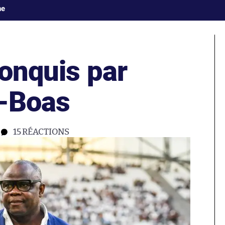
ne
conquis par
s-Boas
15
RÉACTIONS