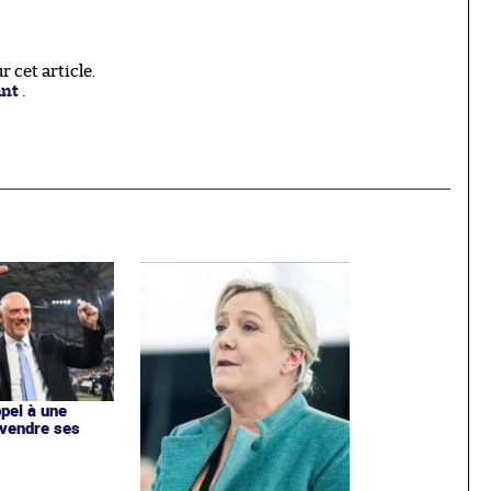
 cet article.
ant
.
ppel à une
 vendre ses