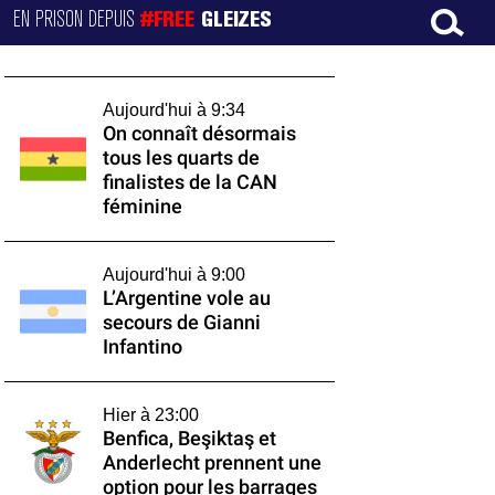
EN PRISON DEPUIS
#FREE
GLEIZES
Aujourd'hui à 9:34
On connaît désormais
tous les quarts de
finalistes de la CAN
féminine
Aujourd'hui à 9:00
L’Argentine vole au
secours de Gianni
Infantino
Hier à 23:00
Benfica, Beşiktaş et
Anderlecht prennent une
option pour les barrages