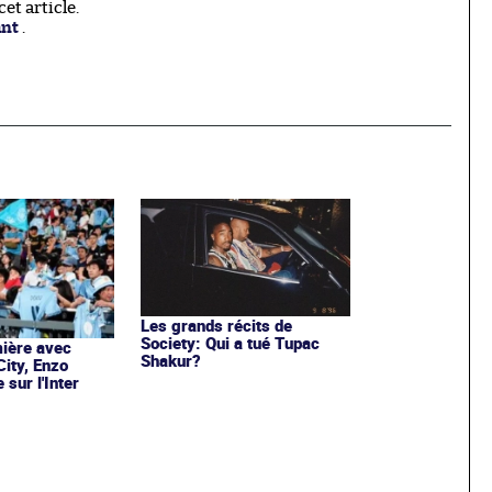
t article.
ant
.
Les grands récits de
Society: Qui a tué Tupac
ière avec
Shakur?
ity, Enzo
sur l'Inter