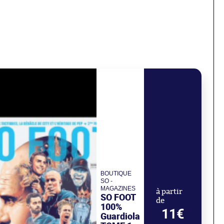
BOUTIQUE
SO -
MAGAZINES
à partir
SO FOOT
de
100%
11€
Guardiola