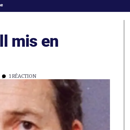
ne
ll mis en
1
RÉACTION