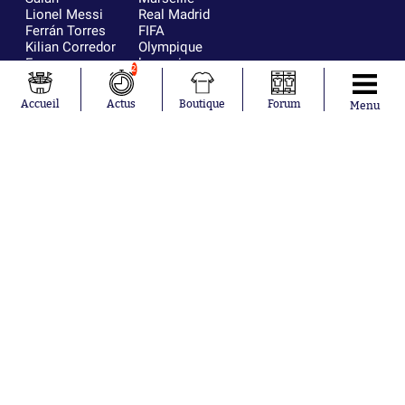
Lionel Messi
Real Madrid
Ferrán Torres
FIFA
Kilian Corredor
Olympique
Franco
lyonnais
2
Mastantuono
AS Monaco
Orel Mangala
FC Barcelone
Accueil
Actus
Boutique
Forum
Menu
Rio Mavuba
Argentine
Rodri
RC Strasbourg
Mika Godts
Trabzonspor