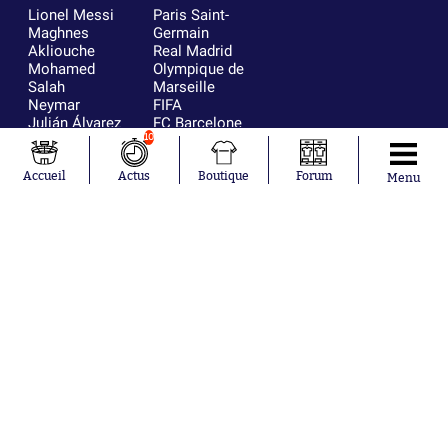
Lionel Messi
Paris Saint-
Maghnes
Germain
Akliouche
Real Madrid
Mohamed
Olympique de
Salah
Marseille
Neymar
FIFA
Julián Álvarez
FC Barcelone
Ferrán Torres
Argentine
10
Kilian Corredor
Olympique
Franco
lyonnais
Accueil
Actus
Boutique
Forum
Menu
Mastantuono
AS Monaco
Orel Mangala
RC Strasbourg
Rio Mavuba
Trabzonspor