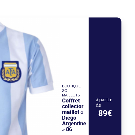
BOUTIQUE
SO -
MAILLOTS
Coffret
à partir
collector
de
maillot «
89€
Diego
Argentine
» 86