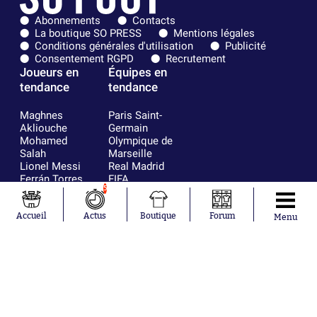
Abonnements
Contacts
La boutique SO PRESS
Mentions légales
Conditions générales d'utilisation
Publicité
Consentement RGPD
Recrutement
Joueurs en
Équipes en
tendance
tendance
Maghnes
Paris Saint-
Akliouche
Germain
Mohamed
Olympique de
Salah
Marseille
Lionel Messi
Real Madrid
Ferrán Torres
FIFA
5
Kilian Corredor
Olympique
Franco
lyonnais
Mastantuono
AS Monaco
Accueil
Actus
Boutique
Forum
Menu
Orel Mangala
FC Barcelone
Rio Mavuba
Argentine
Rodri
RC Strasbourg
Mika Godts
Trabzonspor