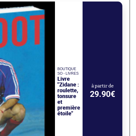
BOUTIQUE
SO - LIVRES
Livre
"Zidane :
à partir de
roulette,
29.90€
tonsure
et
première
étoile"