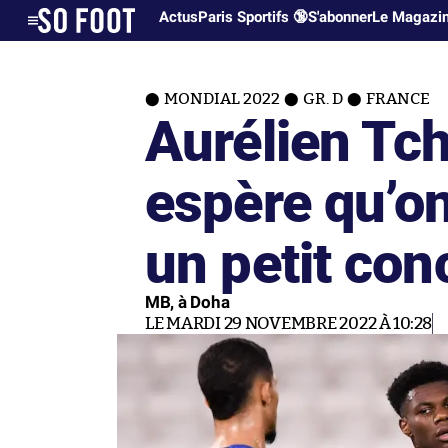
Actus
Paris Sportifs 🔞
S'abonner
Le Magazi
MONDIAL 2022
GR. D
FRANCE
Aurélien Tc
espère qu’on
un petit con
MB, à Doha
LE MARDI 29 NOVEMBRE 2022 À 10:28