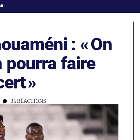
ne
houaméni : «
On
 pourra faire
cert
»
35
RÉACTIONS