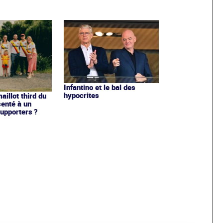
Infantino et le bal des
hypocrites
illot third du
enté à un
upporters ?