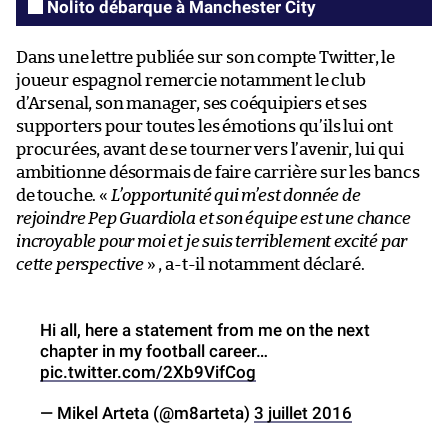
Nolito débarque à Manchester City
Dans une lettre publiée sur son compte Twitter, le
joueur espagnol remercie notamment le club
d’Arsenal, son manager, ses coéquipiers et ses
supporters pour toutes les émotions qu’ils lui ont
procurées, avant de se tourner vers l’avenir, lui qui
ambitionne désormais de faire carrière sur les bancs
de touche. «
L’opportunité qui m’est donnée de
rejoindre Pep Guardiola et son équipe est une chance
incroyable pour moi et je suis terriblement excité par
cette perspective
» , a-t-il notamment déclaré.
Hi all, here a statement from me on the next
chapter in my football career…
pic.twitter.com/2Xb9VifCog
— Mikel Arteta (@m8arteta)
3 juillet 2016