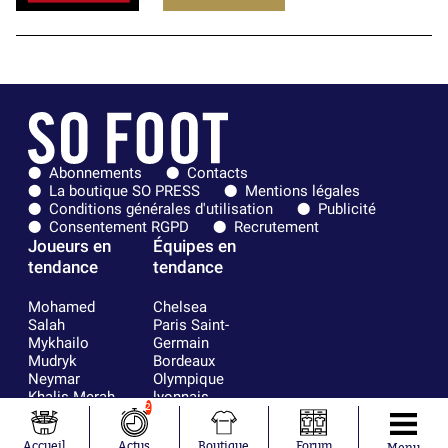
Abonnements
Contacts
La boutique SO PRESS
Mentions légales
Conditions générales d'utilisation
Publicité
Consentement RGPD
Recrutement
Joueurs en
Équipes en
tendance
tendance
Mohamed
Chelsea
Salah
Paris Saint-
Mykhailo
Germain
Mudryk
Bordeaux
Neymar
Olympique
Khalis Merah
lyonnais
2
Loïs Openda
FIFA
Moussa
Real Madrid
Accueil
Actus
Boutique
Forum