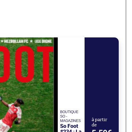
BOUTIQUE
SO -
à partir
MAGAZINES
So Foot
de
#234 : La