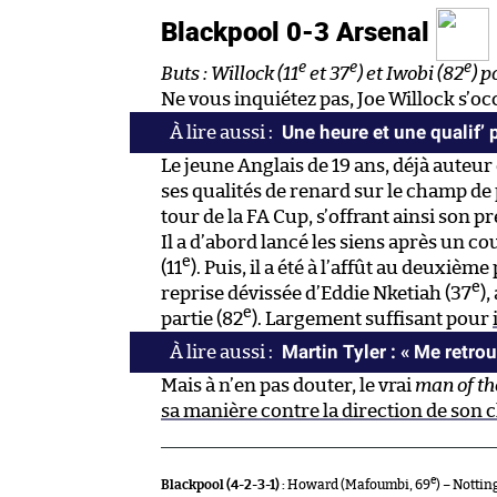
Blackpool 0-3 Arsenal
e
e
e
Buts : Willock (11
et 37
) et Iwobi (82
) p
Ne vous inquiétez pas, Joe Willock s’oc
Une heure et une qualif’
Le jeune Anglais de 19 ans, déjà auteur 
ses qualités de renard sur le champ de
tour de la FA Cup, s’offrant ainsi son 
Il a d’abord lancé les siens après un c
e
(11
). Puis, il a été à l’affût au deux
e
reprise dévissée d’Eddie Nketiah (37
)
e
partie (82
). Largement suffisant pour
Martin Tyler : « Me retrou
Mais à n’en pas douter, le vrai
man of t
sa manière contre la direction de son 
e
Blackpool (4-2-3-1) :
Howard (Mafoumbi, 69
) – Notti