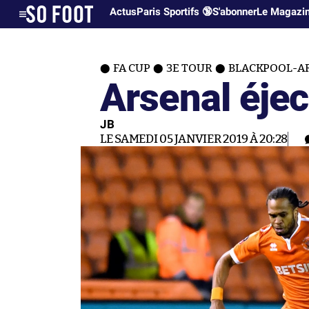
Actus
Paris Sportifs 🔞
S'abonner
Le Magazi
FA CUP
3E TOUR
BLACKPOOL-AR
Arsenal éjec
JB
LE SAMEDI 05 JANVIER 2019 À 20:28