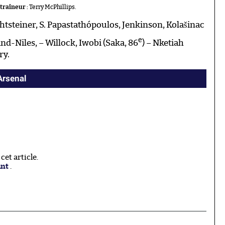
traîneur :
Terry McPhillips.
ichtsteiner, S. Papastathópoulos, Jenkinson, Kolašinac
e
nd-Niles, – Willock, Iwobi (Saka, 86
) – Nketiah
ry.
Arsenal
et article.
ant
.