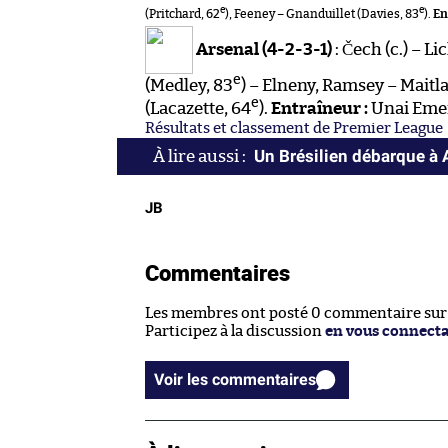
e
e
(Pritchard, 62
), Feeney – Gnanduillet (Davies, 83
).
En
Arsenal (4-2-3-1)
: Čech (c.) – L
e
(Medley, 83
) – Elneny, Ramsey – Maitla
e
(Lacazette, 64
).
Entraîneur :
Unai Eme
Résultats et classement de Premier League
Un Brésilien débarque à 
JB
Commentaires
Les membres ont posté 0 commentaire sur c
Participez à la discussion
en vous connect
Voir les commentaires