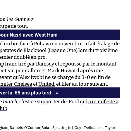
our les
Gunners
.
cupe de tout.
 pour Nasri avec West Ham
d’
un but face à Poltava en novembre
, a fait étalage de
 patates de Blackpool (League One) lors du troisième
premier doublé en pro.
oup franc tiré par Ramsey et repoussé par le montant
ième poteau pour allumer Mark Howard après une
, avant qu’Alex Iwobi ne se charge du 3-0 en fin de
imiter Chelsea
et
United
, et filer au tour suivant.
ver là, 65 ans plus tard… »
he match
, c’est ce supporter de ‘Pool qui
a manifesté à
club
.
ngham, Daniels, O’Connor, Bola – Spearing (c.), Guy – Delfouneso, Taylor