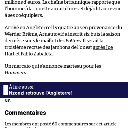
millions d’euros. La chaîne britannique rapporte que
l’homme à la couette aurait d’ores et déjà dit au revoir
à ses coéquipiers.
Arrivé en Angleterre il y quatre ans en provenance du
Werder Brême, Arnautović a inscrit six buts la saison
dernière sous le maillot des
Potters
. Il serait la
troisième recrue des jambons de l’ouest
après Joe
Hart
et Pablo Zabaleta
.
Un mercato qui s’annonce marteau pour les
Hammers
.
Nzonzi retrouve l'Angleterre !
NG
Commentaires
Les membres ont posté 60 commentaires sur cet article.