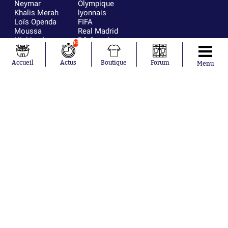
Neymar
Olympique
Khalis Merah
lyonnais
Loïs Openda
FIFA
Moussa
Real Madrid
Niakhaté
RC Strasbourg
10
Nicolás
AC Milan
Tagliafico
France
Accueil
Actus
Boutique
Forum
Menu
Pavel Šulc
RC Lens
Josh Maja
Gauthier Hein