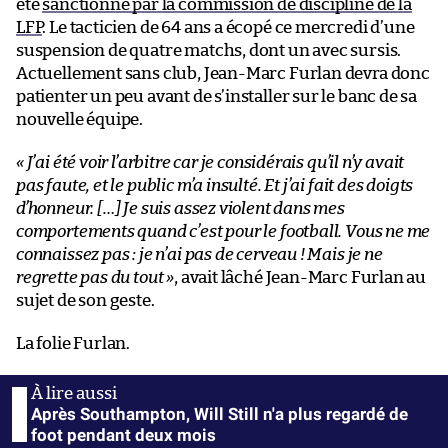
été
sanctionné par la commission de discipline de la
LFP
. Le tacticien de 64 ans a écopé ce mercredi d’une
suspension de quatre matchs, dont un avec sursis.
Actuellement sans club, Jean-Marc Furlan devra donc
patienter un peu avant de s’installer sur le banc de sa
nouvelle équipe.
« J’ai été voir l’arbitre car je considérais qu’il n’y avait
pas faute, et le public m’a insulté. Et j’ai fait des doigts
d’honneur. […] Je suis assez violent dans mes
comportements quand c’est pour le football. Vous ne me
connaissez pas : je n’ai pas de cerveau ! Mais je ne
regrette pas du tout »
, avait lâché Jean-Marc Furlan au
sujet de son geste.
La folie Furlan.
Après Southampton, Will Still n'a plus regardé de
foot pendant deux mois