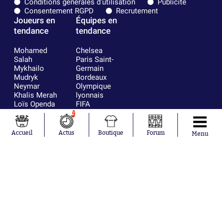
Conditions générales d'utilisation
Publicité
Consentement RGPD
Recrutement
Joueurs en
Équipes en
tendance
tendance
Mohamed
Chelsea
Salah
Paris Saint-
Mykhailo
Germain
Mudryk
Bordeaux
Neymar
Olympique
Khalis Merah
lyonnais
Loïs Openda
FIFA
Moussa
Real Madrid
2
Niakhaté
RC Strasbourg
Nicolás
AC Milan
Accueil
Actus
Boutique
Forum
Menu
Tagliafico
France
Pavel Šulc
RC Lens
Josh Maja
Gauthier Hein