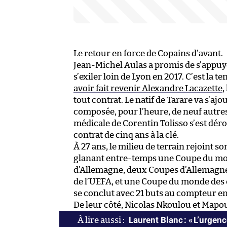
Le retour en force de Copains d’avant.
Jean-Michel Aulas a promis de s’appuye
s’exiler loin de Lyon en 2017. C’est la
avoir fait revenir Alexandre Lacazette
,
tout contrat. Le natif de Tarare va s’ajo
composée, pour l’heure, de neuf autres
médicale de Corentin Tolisso s’est dér
contrat de cinq ans à la clé.
À 27 ans, le milieu de terrain rejoint s
glanant entre-temps une Coupe du mo
d’Allemagne, deux Coupes d’Allemagn
de l’UEFA, et une Coupe du monde des c
se conclut avec 21 buts au compteur en
De leur côté, Nicolas Nkoulou et Mapo
Laurent Blanc : « L’urgen