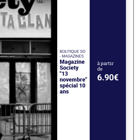
BOUTIQUE SO
- MAGAZINES
Magazine
à partir
Society
de
"13
6.90€
novembre"
spécial 10
ans