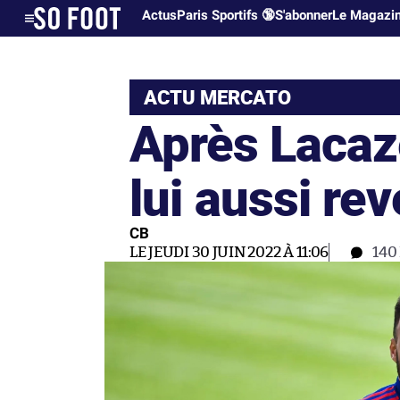
Actus
Paris Sportifs 🔞
S'abonner
Le Magazi
ACTU MERCATO
Après Lacaze
lui aussi rev
CB
LE JEUDI 30 JUIN 2022 À 11:06
140