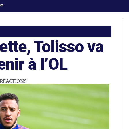
ne
tte, Tolisso va
enir à l’OL
RÉACTIONS