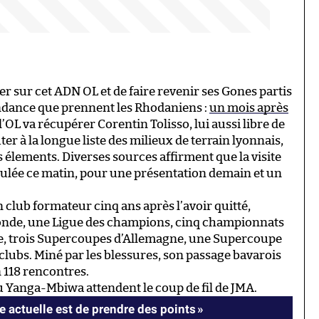
r sur cet ADN OL et de faire revenir ses Gones partis
 tendance que prennent les Rhodaniens :
un mois après
 l’OL va récupérer Corentin Tolisso, lui aussi libre de
uter à la longue liste des milieux de terrain lyonnais,
 élements. Diverses sources affirment que la visite
oulée ce matin, pour une présentation demain et un
on club formateur cinq ans après l’avoir quitté,
nde, une Ligue des champions, cinq championnats
e, trois Supercoupes d’Allemagne, une Supercoupe
lubs. Miné par les blessures, son passage bavarois
 118 rencontres.
u Yanga-Mbiwa attendent le coup de fil de JMA.
ce actuelle est de prendre des points »