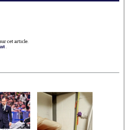
r cet article.
ant
.