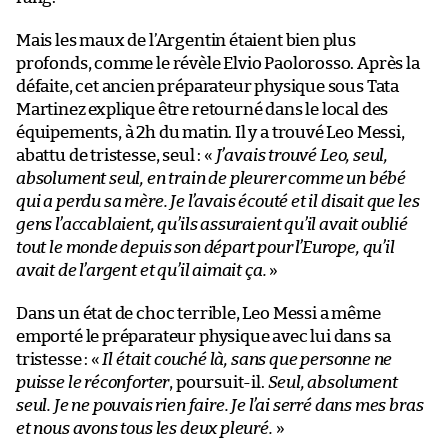
Mais les maux de l’Argentin étaient bien plus
profonds, comme le révèle Elvio Paolorosso. Après la
défaite, cet ancien préparateur physique sous Tata
Martinez explique être retourné dans le local des
équipements, à 2h du matin. Il y a trouvé Leo Messi,
abattu de tristesse, seul : «
J’avais trouvé Leo, seul,
absolument seul, en train de pleurer comme un bébé
qui a perdu sa mère. Je l’avais écouté et il disait que les
gens l’accablaient, qu’ils assuraient qu’il avait oublié
tout le monde depuis son départ pour l’Europe, qu’il
avait de l’argent et qu’il aimait ça.
»
Dans un état de choc terrible, Leo Messi a même
emporté le préparateur physique avec lui dans sa
tristesse : «
Il était couché là, sans que personne ne
puisse le réconforter
, poursuit-il.
Seul, absolument
seul. Je ne pouvais rien faire. Je l’ai serré dans mes bras
et nous avons tous les deux pleuré.
»