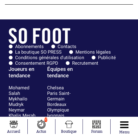
Abonnements
Contacts
La boutique SO PRESS
Mentions légales
Conditions générales d'utilisation
Publicité
Consentement RGPD
Recrutement
Joueurs en
Équipes en
tendance
tendance
Mohamed
Chelsea
Salah
Paris Saint-
Mykhailo
Germain
Mudryk
Bordeaux
Neymar
Olympique
Khalis Merah
lyonnais
10
Loïs Openda
FIFA
Moussa
Real Madrid
Niakhaté
RC Strasbourg
Accueil
Actus
Boutique
Forum
Menu
Nicolás
AC Milan