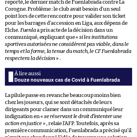
reporté, le dernier match de Fuenlabrada contre La
Corogne. Problème : le club avait besoin d’un seul
point lors de cette rencontre pour valider son ticket
pour les barrages d’accession en Liga, aux dépens de
Elche.
Fuenla
a pris acte de la décision dans un
communiqué, expliquant que «
si les institutions
sportives autorisées ne considèrent pas viable, dans le
temps et la forme, la tenue du match, le CF Fuenlabrada
respectera la décision
» .
Douze nouveaux cas de Covid à Fuenlabrada
La pilule passe en revanche beaucoup moins bien
chez les joueurs, qui se sont détachés de leurs
dirigeants pour clamer dans un communiqué leur
indignation en «
se réservant le droit d’intenter une
action en justice
» , relaie l’AFP. Toutefois, après sa
première communication, Fuenlabrada a précisé qu’il