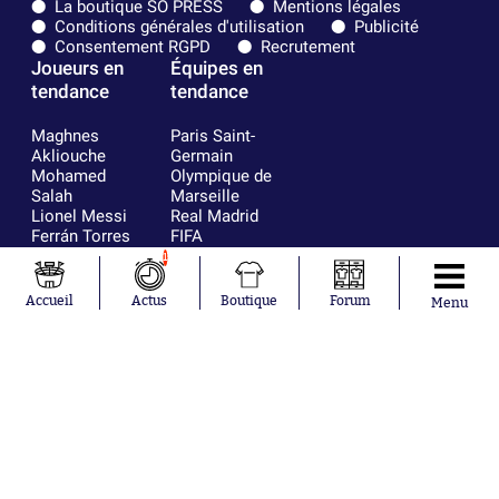
La boutique SO PRESS
Mentions légales
Conditions générales d'utilisation
Publicité
Consentement RGPD
Recrutement
Joueurs en
Équipes en
tendance
tendance
Maghnes
Paris Saint-
Akliouche
Germain
Mohamed
Olympique de
Salah
Marseille
Lionel Messi
Real Madrid
Ferrán Torres
FIFA
Kilian Corredor
Olympique
1
Franco
lyonnais
Mastantuono
AS Monaco
Accueil
Actus
Boutique
Forum
Menu
Orel Mangala
FC Barcelone
Rio Mavuba
Argentine
Rodri
RC Strasbourg
Mika Godts
Trabzonspor