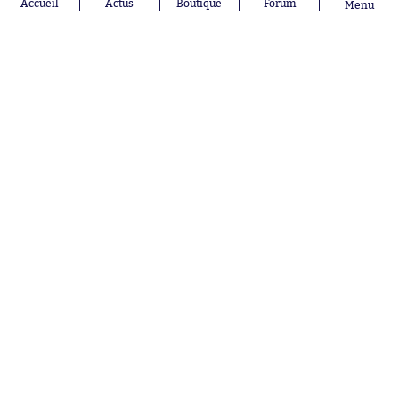
Accueil
Actus
Boutique
Forum
Menu
Orel Mangala
RC Strasbourg
Rio Mavuba
Trabzonspor