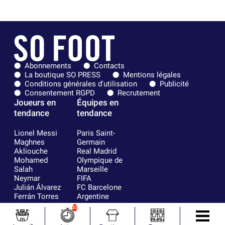
Abonnements
Contacts
La boutique SO PRESS
Mentions légales
Conditions générales d'utilisation
Publicité
Consentement RGPD
Recrutement
Joueurs en
Équipes en
tendance
tendance
Lionel Messi
Paris Saint-
Maghnes
Germain
Akliouche
Real Madrid
Mohamed
Olympique de
Salah
Marseille
Neymar
FIFA
Julián Álvarez
FC Barcelone
Ferrán Torres
Argentine
Kilian Corredor
Olympique
10
Franco
lyonnais
Mastantuono
AS Monaco