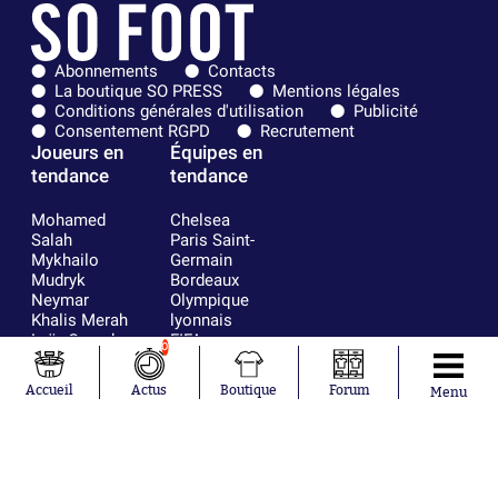
Abonnements
Contacts
La boutique SO PRESS
Mentions légales
Conditions générales d'utilisation
Publicité
Consentement RGPD
Recrutement
Joueurs en
Équipes en
tendance
tendance
Mohamed
Chelsea
Salah
Paris Saint-
Mykhailo
Germain
Mudryk
Bordeaux
Neymar
Olympique
Khalis Merah
lyonnais
Loïs Openda
FIFA
0
Moussa
Real Madrid
Niakhaté
RC Strasbourg
Accueil
Actus
Boutique
Forum
Menu
Nicolás
AC Milan
Tagliafico
France
Pavel Šulc
RC Lens
Josh Maja
Gauthier Hein