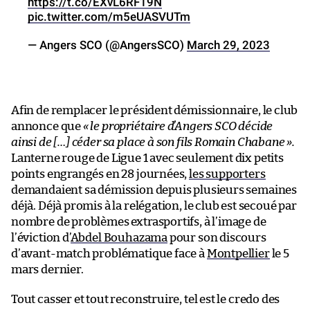
https://t.co/EXvL6RF19N
pic.twitter.com/m5eUASVUTm
— Angers SCO (@AngersSCO)
March 29, 2023
Afin de remplacer le président démissionnaire, le club
annonce que
« le propriétaire d’Angers SCO décide
ainsi de […] céder sa place à son fils Romain Chabane ».
Lanterne rouge de Ligue 1 avec seulement dix petits
points engrangés en 28 journées,
les supporters
demandaient sa démission depuis plusieurs semaines
déjà. Déjà promis à la relégation, le club est secoué par
nombre de problèmes extrasportifs, à l’image de
l’éviction d’
Abdel Bouhazama
pour son discours
d’avant-match problématique face à
Montpellier
le 5
mars dernier.
Tout casser et tout reconstruire, tel est le credo des