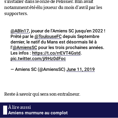
s’installer dans le onze de Pélissier. Blin avait
notamment été élu joueur du mois d’avril par les
supporters.
@ABln17
, joueur de l’Amiens SC jusqu’en 2022 !
Prêté par le
@ToulouseFC
depuis Septembre
dernier, le natif du Mans est désormais lié à
l’
@AmiensSC
pour les trois prochaines années.
Les infos :
https://t.co/rrEVT4Gstd
.
pic.twitter.com/ji9Hz0dFoc
— Amiens SC (@AmiensSC)
June 11, 2019
Reste à savoir qui sera son entraîneur.
Amiens murmure au complot