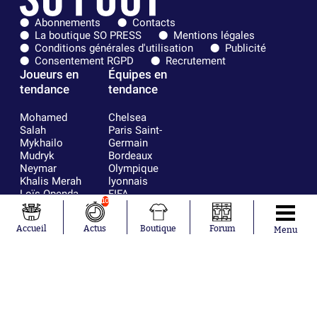
Abonnements
Contacts
La boutique SO PRESS
Mentions légales
Conditions générales d'utilisation
Publicité
Consentement RGPD
Recrutement
Joueurs en
Équipes en
tendance
tendance
Mohamed
Chelsea
Salah
Paris Saint-
Mykhailo
Germain
Mudryk
Bordeaux
Neymar
Olympique
Khalis Merah
lyonnais
Loïs Openda
FIFA
10
Moussa
Real Madrid
Niakhaté
RC Strasbourg
Accueil
Actus
Boutique
Forum
Nicolás
AC Milan
Menu
Tagliafico
France
Pavel Šulc
RC Lens
Josh Maja
Gauthier Hein