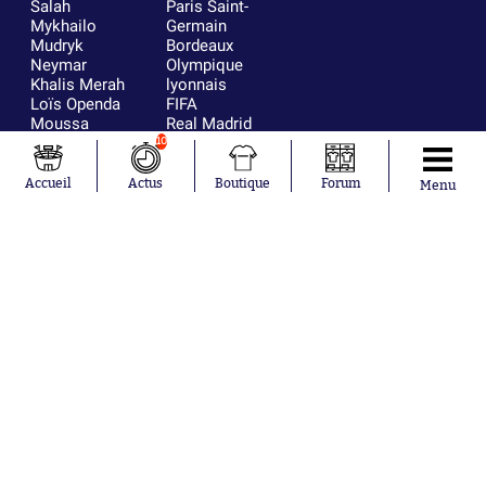
Salah
Paris Saint-
Mykhailo
Germain
Mudryk
Bordeaux
Neymar
Olympique
Khalis Merah
lyonnais
Loïs Openda
FIFA
Moussa
Real Madrid
Niakhaté
RC Strasbourg
10
Nicolás
AC Milan
Tagliafico
France
Accueil
Actus
Boutique
Forum
Menu
Pavel Šulc
RC Lens
Josh Maja
Gauthier Hein